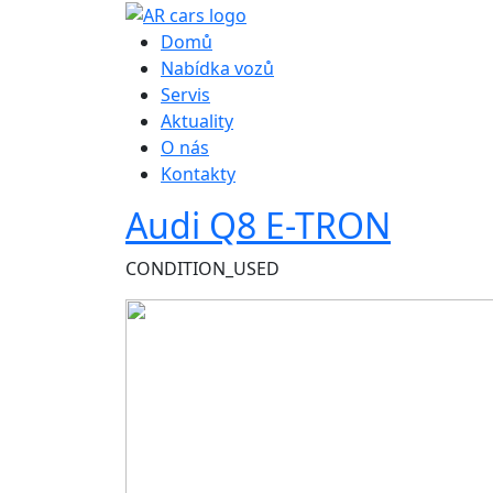
Hlavní navigace
Domů
Nabídka vozů
Servis
Aktuality
O nás
Kontakty
Audi Q8 E-TRON
CONDITION_USED
Obrázek