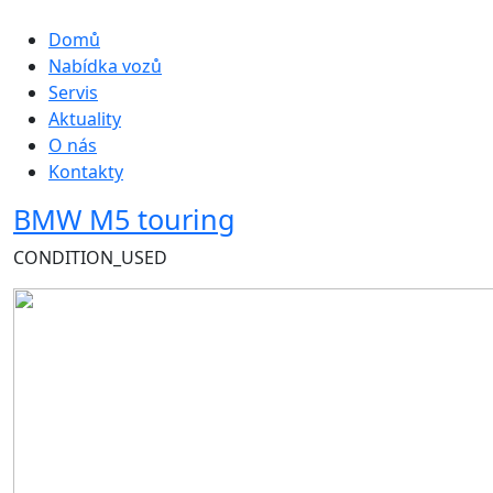
Hlavní navigace
Domů
Nabídka vozů
Servis
Aktuality
O nás
Kontakty
BMW M5 touring
CONDITION_USED
Obrázek