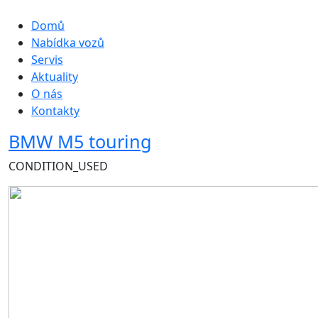
Hlavní navigace
Domů
Nabídka vozů
Servis
Aktuality
O nás
Kontakty
BMW M5 touring
CONDITION_USED
Obrázek