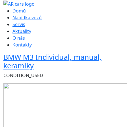
Hlavní navigace
Domů
Nabídka vozů
Servis
Aktuality
O nás
Kontakty
BMW M3 Individual, manual,
keramiky
CONDITION_USED
Obrázek