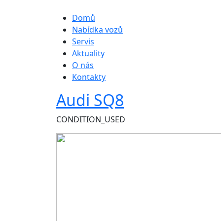
Hlavní navigace
Domů
Nabídka vozů
Servis
Aktuality
O nás
Kontakty
Audi SQ8
CONDITION_USED
Obrázek