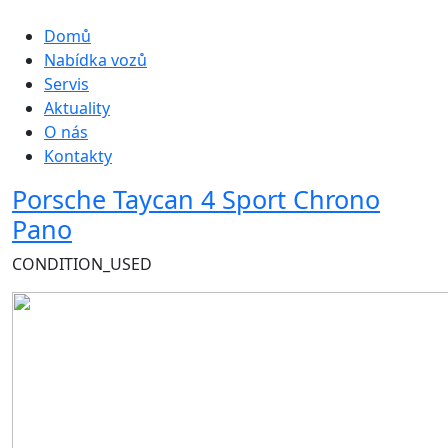
Hlavní navigace
Domů
Nabídka vozů
Servis
Aktuality
O nás
Kontakty
Porsche Taycan 4 Sport Chrono
Pano
CONDITION_USED
Obrázek