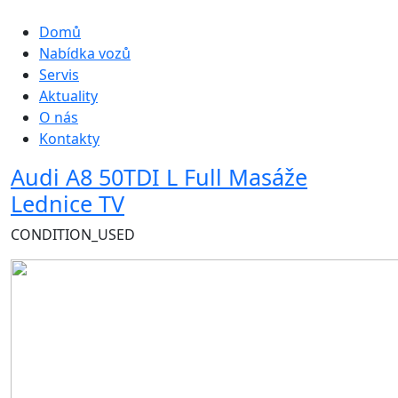
Hlavní navigace
Domů
Nabídka vozů
Servis
Aktuality
O nás
Kontakty
Audi A8 50TDI L Full Masáže
Lednice TV
CONDITION_USED
Obrázek