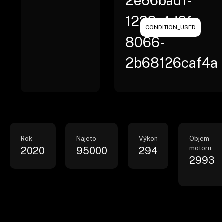
2e66bad1-
1233-4d2f-
CONDITION_USED
8066-
2b68126caf4a
Rok
Najeto
Výkon
Objem
motoru
2020
95000
294
2993