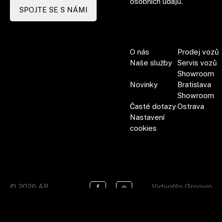
osobních údajů.
SPOJTE SE S NÁMI
O nás
Prodej vozů
Naše služby
Servis vozů
Showroom
Novinky
Bratislava
Showroom
Časté dotazy
Ostrava
Nastavení
cookies
© 2026 AR
Vytvořilo
Groovio
f
◎
CARS. Všechna
/ Vývoj
Designart
práva vyhrazena.