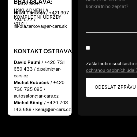
BRATISLAVA:
+ MOŽNOST
USKLADNĚNÍ A
Nikol Tarková
/ +421 907
KOMPLETNÍ ÚDRŽBY
730 077 /
VOZU
nikola.tarkova@ar-cars.sk
KONTAKT OSTRAVA:
David Palmi
/ +420 731
Zaškrtnutím souhlasíte 
650 433 / d.palmi@ar-
ochranou osobních údaj
cars.cz
Michal Rubaček
/ +420
736 725 095 /
autosalon@ar-cars.cz
Michal König
/ +420 703
143 689 / kenig@ar-cars.cz