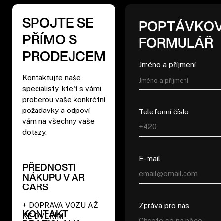
SPOJTE SE
POPTÁVKO
PŘÍMO S
FORMULÁŘ
PRODEJCEM
Jméno a příjmení
Kontaktujte naše
specialisty, kteří s vámi
proberou vaše konkrétní
požadavky a odpoví
Telefonní číslo
vám na všechny vaše
dotazy.
E-mail
PŘEDNOSTI
NÁKUPU V AR
CARS
+ DOPRAVA VOZU AŽ
Zpráva pro nás
KONTAKT
KE DVEŘÍM