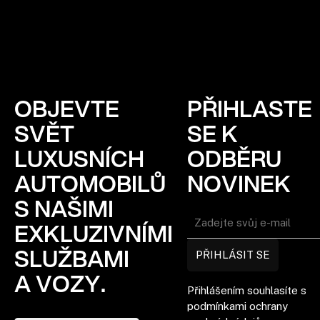
OBJEVTE
PŘIHLASTE
SVĚT
SE K
LUXUSNÍCH
ODBĚRU
AUTOMOBILŮ
NOVINEK
S NAŠIMI
EXKLUZIVNÍMI
SLUŽBAMI
PŘIHLÁSIT SE
A VOZY.
Přihlášením souhlasíte s
podmínkami ochrany