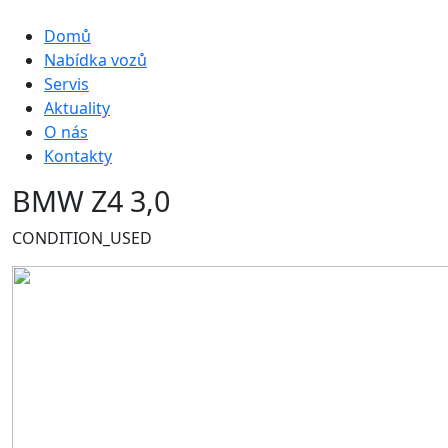
Hlavní navigace
Domů
Nabídka vozů
Servis
Aktuality
O nás
Kontakty
BMW Z4 3,0
CONDITION_USED
Obrázek