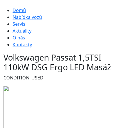
Hlavní navigace
Domů
Nabídka vozů
Servis
Aktuality
O nás
Kontakty
Volkswagen Passat 1,5TSI
110kW DSG Ergo LED Masáž
CONDITION_USED
Obrázek