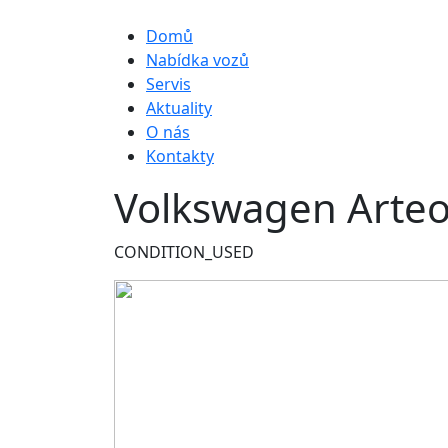
Hlavní navigace
Domů
Nabídka vozů
Servis
Aktuality
O nás
Kontakty
Volkswagen Arteo
CONDITION_USED
Obrázek