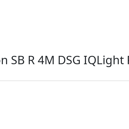
n SB R 4M DSG IQLight