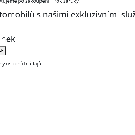
tujeme po zakoupení 1 rok záruky.
tomobilů s našimi exkluzivními slu
inek
SE
ny osobních údajů.