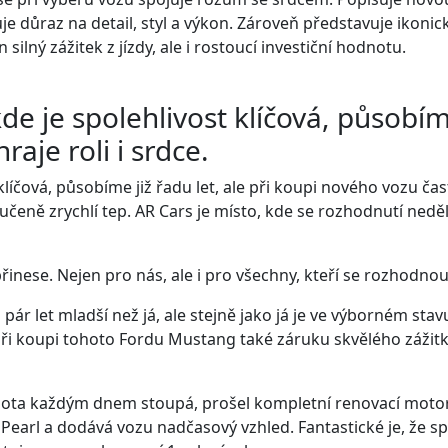
e důraz na detail, styl a výkon. Zároveň představuje ikoni
silný zážitek z jízdy, ale i rostoucí investiční hodnotu.
 je spolehlivost klíčová, působíme 
aje roli i srdce.
íčová, působíme již řadu let, ale při koupi nového vozu často
čeně zrychlí tep. AR Cars je místo, kde se rozhodnutí neděl
řinese. Nejen pro nás, ale i pro všechny, kteří se rozhodnou 
 o pár let mladší než já, ale stejně jako já je ve výborném st
e při koupi tohoto Fordu Mustang také záruku skvělého záži
ota každým dnem stoupá, prošel kompletní renovací motoru 
Pearl a dodává vozu nadčasový vzhled. Fantastické je, že s