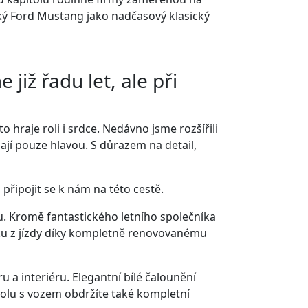
cký Ford Mustang jako nadčasový klasický
již řadu let, ale při
 hraje roli i srdce. Nedávno jsme rozšířili
ají pouze hlavou. S důrazem na detail,
připojit se k nám na této cestě.
avu. Kromě fantastického letního společníka
tku z jízdy díky kompletně renovovanému
a interiéru. Elegantní bílé čalounění
polu s vozem obdržíte také kompletní