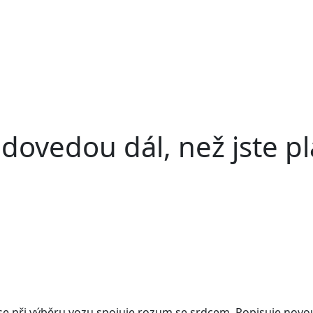
dovedou dál, než jste pl
 se při výběru vozu spojuje rozum se srdcem. Popisuje nov