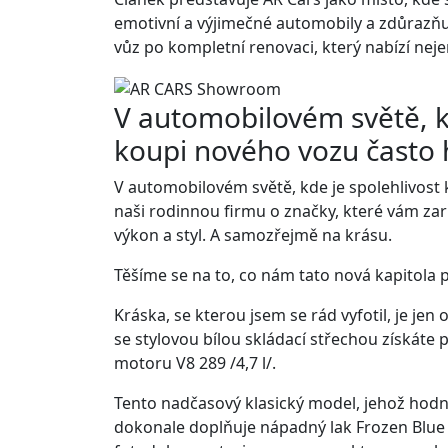
emotivní a výjimečné automobily a zdůrazňuj
vůz po kompletní renovaci, který nabízí nejen 
V automobilovém světě, kde
koupi nového vozu často hr
V automobilovém světě, kde je spolehlivost kl
naši rodinnou firmu o značky, které vám zaru
výkon a styl. A samozřejmě na krásu.
Těšíme se na to, co nám tato nová kapitola p
Kráska, se kterou jsem se rád vyfotil, je jen
se stylovou bílou skládací střechou získát
motoru V8 289 /4,7 l/.
Tento nadčasový klasický model, jehož hodn
dokonale doplňuje nápadný lak Frozen Blue 