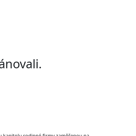
ánovali.
ou kapitolu rodinné firmy zaměřenou na