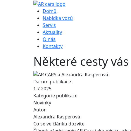
Hlavní navigace
Domů
Nabídka vozů
Servis
Aktuality
O nás
Kontakty
Některé cesty vás 
Datum publikace
1.7.2025
Kategorie publikace
Novinky
Autor
Alexandra Kasperová
Co se ve článku dozvíte
Článek představuje AR Cars jako místo, kde