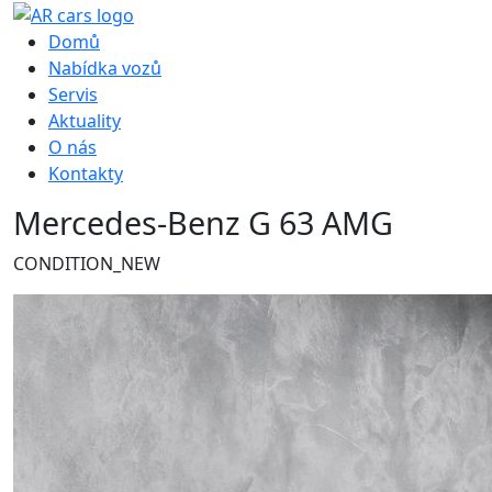
Hlavní navigace
Domů
Nabídka vozů
Servis
Aktuality
O nás
Kontakty
Mercedes-Benz G 63 AMG
CONDITION_NEW
Obrázek