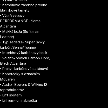
• Karbónové farebné predné
blatníkové lamely
• Výplň výbavy -
PERFORMANCE - čierna
Alcantara
• Mäkká koža (Softgrain
Leather)
• Typ sedadla - Super ľahký
karbón/Senna/Touring
• Interiérový karbónový balík
• Volant – povrch Carbon Fibre,
Black Alcantara
• Prahy - karbónové saténové
• Koberčeky s označním
McLaren
• Audio - Bowers & Wilkins I2-
reproduktorov
• Lift systém
• Lithium-ion nabíjačka