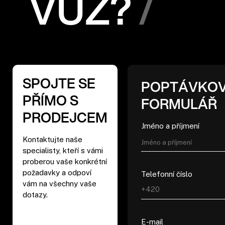
VŮZ?
SPOJTE SE
POPTÁVKO
PŘÍMO S
FORMULÁŘ
PRODEJCEM
Jméno a příjmení
Kontaktujte naše
specialisty, kteří s vámi
proberou vaše konkrétní
požadavky a odpoví
Telefonní číslo
vám na všechny vaše
dotazy.
E-mail