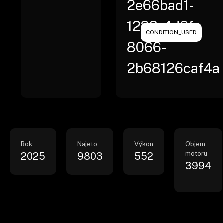
2e66bad1-
1233-4d2f-
CONDITION_USED
8066-
2b68126caf4a
Rok
Najeto
Výkon
Objem
motoru
2025
9803
552
3994