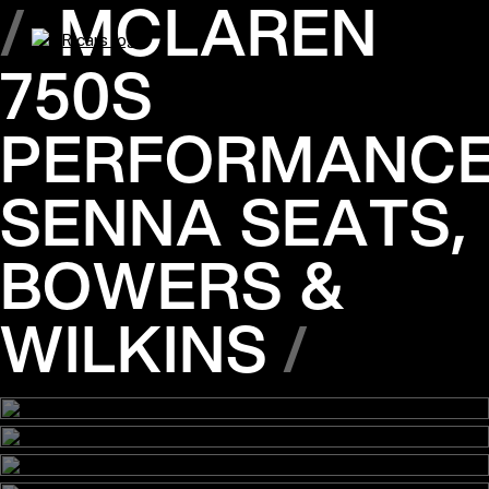
MCLAREN
750S
PERFORMANCE
SENNA SEATS,
BOWERS &
WILKINS
Obrázek
Obrázek
Obrázek