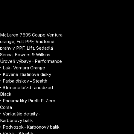
McLaren 750S Coupe Ventura
orange, Full PPF, Vnútorné
prahy v PPF, Lift, Sedadlá
Senna, Bowers & Wilkins
Úroveň výbavy – Performance
• Lak - Ventura Orange
• Kované zliatinové disky
• Farba diskov – Stealth
• Strmene bŕzd - anodized
Black
• Pneumatiky Pirelli P-Zero
Corsa
• Vonkajšie detaily -
Karbónový balík
• Podvozok - Karbónový balík
• Výfuk – Stealth