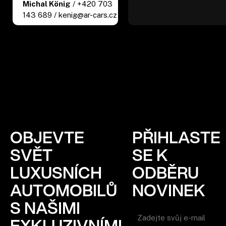
Michal König
/ +420 703
143 689 / kenig@ar-cars.cz
OBJEVTE
PŘIHLASTE
SVĚT
SE K
LUXUSNÍCH
ODBĚRU
AUTOMOBILŮ
NOVINEK
S NAŠIMI
EXKLUZIVNÍMI