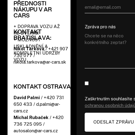
PŘEDNOSTI
NÁKUPU V AR
CARS
+ DOPRAVA VOZU AŽ
Zpráva pro nás
KONTAKT
KE DVEŘÍM
BRATISLAVA:
+ MOŽNOST
USKLADNĚNÍ A
Nikol Tarková
/ +421 907
KOMPLETNÍ ÚDRŽBY
730 077 /
VOZU
nikola.tarkova@ar-cars.sk
KONTAKT OSTRAVA:
David Palmi
/ +420 731
Zaškrtnutím souhlasíte 
650 433 / d.palmi@ar-
ochranou osobních údaj
cars.cz
Michal Rubaček
/ +420
736 725 095 /
autosalon@ar-cars.cz