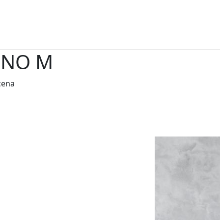
INO
M
cena